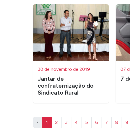
30 de novembro de 2019
07 d
Jantar de
7 d
confraternização do
Sindicato Rural
‹
1
2
3
4
5
6
7
8
9