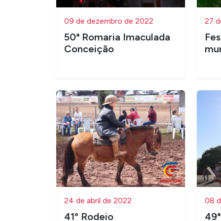
09 de dezembro de 2022
27 d
50ª Romaria Imaculada
Fes
Conceição
mun
24 de abril de 2022
08 d
41º Rodeio
49ª