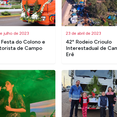
e julho de 2023
23 de abril de 2023
ª Festa do Colono e
42º Rodeio Crioulo
orista de Campo
Interestadual de C
Erê