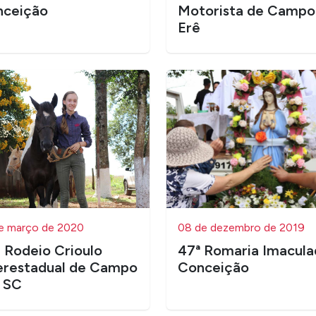
nceição
Motorista de Campo
Erê
e março de 2020
08 de dezembro de 2019
 Rodeio Crioulo
47ª Romaria Imacula
erestadual de Campo
Conceição
 SC