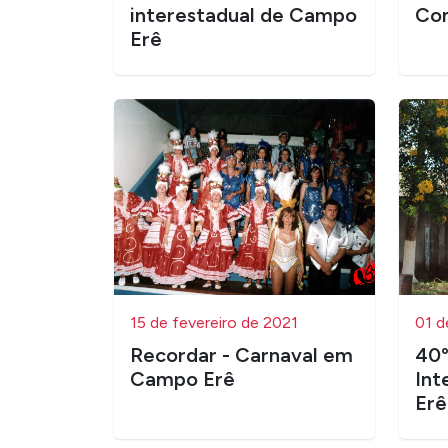
interestadual de Campo
Co
Erê
15 de fevereiro de 2021
01 d
Recordar - Carnaval em
40º
Campo Erê
Int
Erê