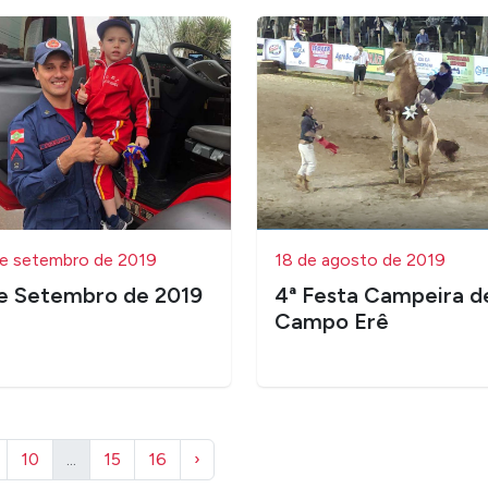
e setembro de 2019
18 de agosto de 2019
e Setembro de 2019
4ª Festa Campeira d
Campo Erê
10
...
15
16
›