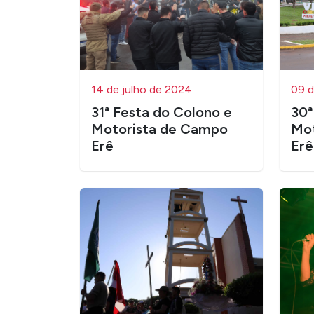
14 de julho de 2024
09 d
31ª Festa do Colono e
​30
Motorista de Campo
Mot
Erê
Erê