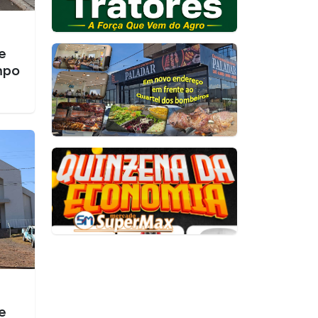
e
mpo
e