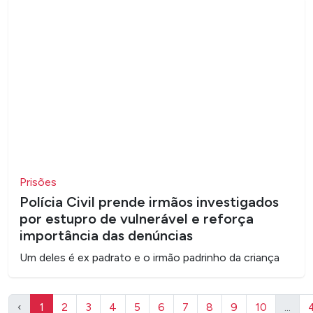
Prisões
Polícia Civil prende irmãos investigados
por estupro de vulnerável e reforça
importância das denúncias
Um deles é ex padrato e o irmão padrinho da criança
‹
1
2
3
4
5
6
7
8
9
10
...