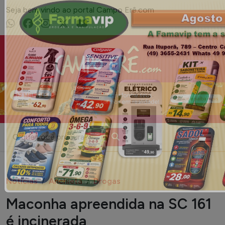
Seja bem vindo ao portal Campo Erê.com
Campo Erê.com
Notícias
Anchieta
Drogas
​Maconha apreendida na SC 161
é incinerada