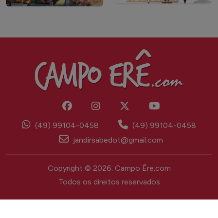
(49) 99104-0458
(49) 99104-0458
jandirsabedot@gmail.com
Copyright © 2026. Campo Êre.com
Todos os direitos reservados