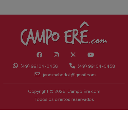
(49) 99104-0458
(49) 99104-0458
jandirsabedot@gmail.com
Copyright © 2026. Campo Êre.com
Todos os direitos reservados