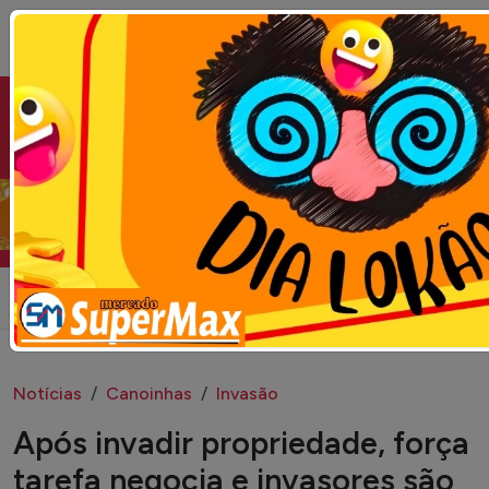
Seja bem vindo ao portal Campo Erê.com
Campo Erê.com
Notícias
Canoinhas
Invasão
​Após invadir propriedade, força
tarefa negocia e invasores são