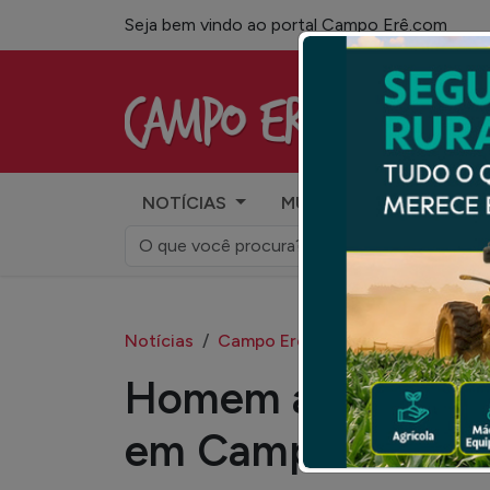
Seja bem vindo ao portal Campo Erê.com
Campo Erê.com
NOTÍCIAS
MUNÍCIPIOS
COLU
Notícias
Campo Erê
Ameaças
Homem acaba deti
em Campo Erê.