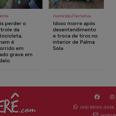
ente
Homicídio/Tentativa
s perder o
Idoso morre após
trole da
desentendimento
ocicleta,
e troca de tiros no
mem é
interior de Palma
orrido em
Sola
ado grave em
delo
(49) 99104-0458
jandirs