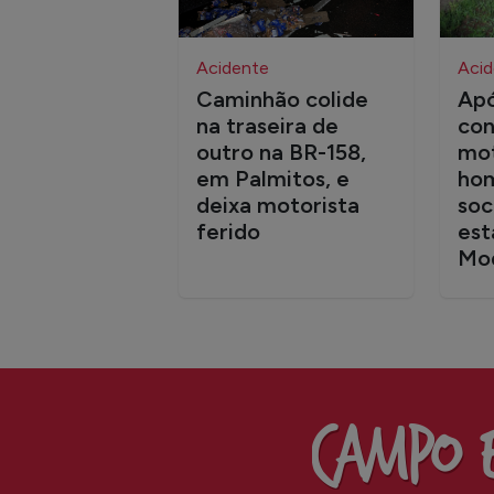
Acidente
Acid
Caminhão colide
Apó
na traseira de
con
outro na BR-158,
mot
em Palmitos, e
ho
deixa motorista
soc
ferido
est
Mo