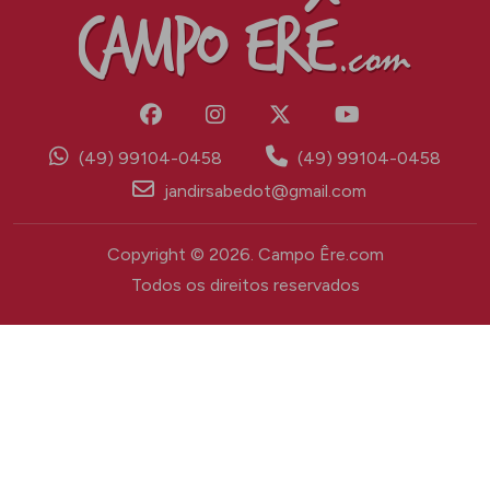
(49) 99104-0458
(49) 99104-0458
jandirsabedot@gmail.com
Copyright © 2026. Campo Êre.com
Todos os direitos reservados