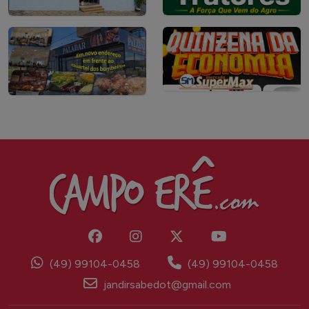
(49) 99104-0458
(49) 99104-0458
jandirsabedot@gmail.com