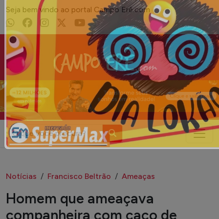
Seja bem vindo ao portal Campo Erê.com
Campo Erê.com
Notícias
Francisco Beltrão
Ameaças
Homem que ameaçava
companheira com caco de