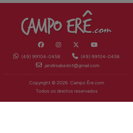
(49) 99104-0458
(49) 99104-0458
jandirsabedot@gmail.com
Copyright © 2026. Campo Êre.com
Todos os direitos reservados