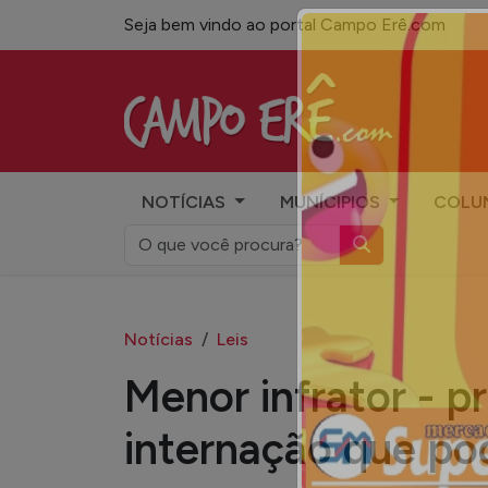
Seja bem vindo ao portal Campo Erê.com
Campo Erê.com
NOTÍCIAS
MUNÍCIPIOS
COLU
Notícias
Leis
Menor infrator - 
internação que po