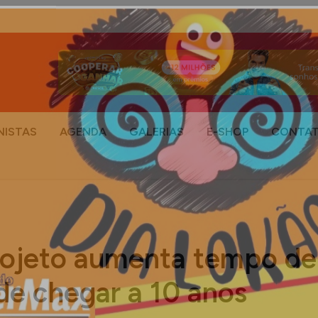
NISTAS
AGENDA
GALERIAS
E-SHOP
CONTA
projeto aumenta tempo de
de chegar a 10 anos