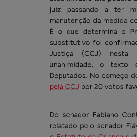
juiz passando a ter m
manutenção da medida con
É o que determina o Pr
substitutivo foi confirm
Justiça (CCJ) nesta q
unanimidade, o texto
Deputados. No começo do
pela CCJ
por 20 votos favo
Do senador Fabiano Cont
relatado pelo senador Flá
o
Estatuto da Criança e 