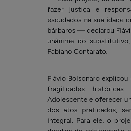
fazer justiça e respons
escudados na sua idade c
bárbaros — declarou Fláv
unânime do substitutivo
Fabiano Contarato.
Flávio Bolsonaro explico
fragilidades históric
Adolescente e oferecer u
dos atos praticados, se
integral. Para ele, o proj
direitos do adolescente 