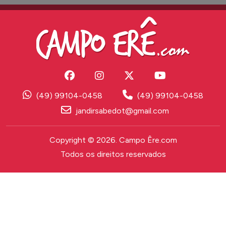
(49) 99104-0458
(49) 99104-0458
jandirsabedot@gmail.com
Copyright © 2026. Campo Êre.com
Todos os direitos reservados