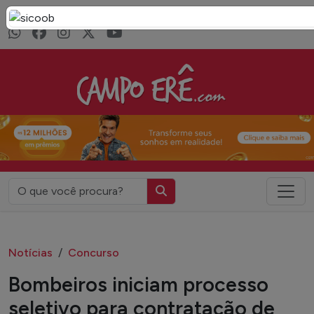
Seja bem vindo ao portal Campo Erê.com
Campo Erê.com
Notícias
Concurso
Bombeiros iniciam processo
seletivo para contratação de