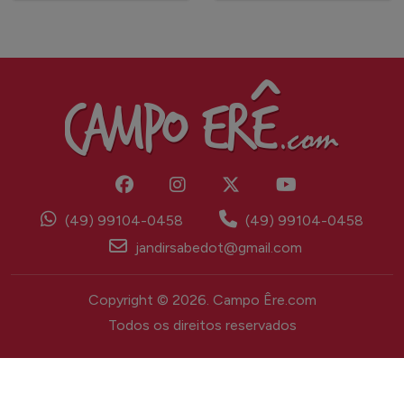
(49) 99104-0458
(49) 99104-0458
jandirsabedot@gmail.com
Copyright © 2026. Campo Êre.com
Todos os direitos reservados