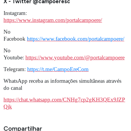
X - Twitter @campoeresc
Instagram:
https://www.instagram.com/portalcampoere/
No
Facebook
https://www.facebook.com/portalcampoere/
No
Youtube:
https://www.youtube.com/@portalcampoere
Telegram:
https://t.me/CampoEreCom
WhatsApp receba as informações simultâneas através
do canal
https://chat.whatsapp.com/CNHg7cp2gKH3QEx9JZP
Qjk
Compartilhar