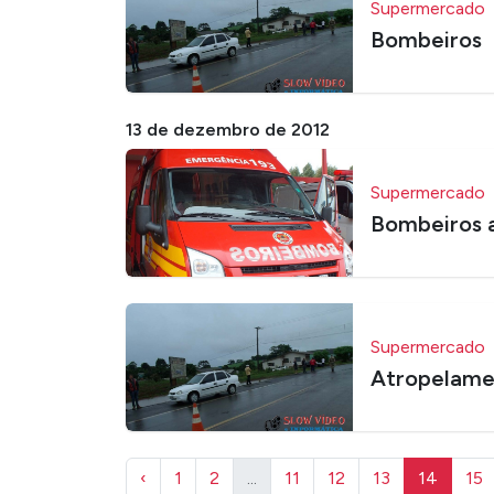
Supermercado
Bombeiros
13 de dezembro de 2012
Supermercado
Bombeiros 
Supermercado
Atropelame
‹
1
2
...
11
12
13
14
15