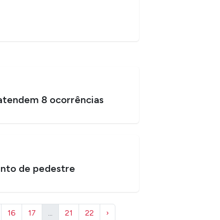
atendem 8 ocorrências
nto de pedestre
16
17
...
21
22
›