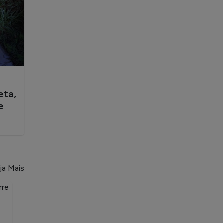
eta,
e
ja Mais