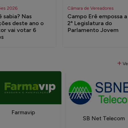
ões 2026
Câmara de Vereadores
 sabia? Nas
Campo Erê empossa a
ções deste ano o
2ª Legislatura do
tor vai votar 6
Parlamento Jovem
es
Ve
Farmavip
SB Net Telecom