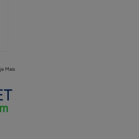
ja Mais
SOS Tratores
Escri