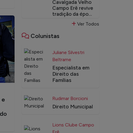
Cavalgada Velho
Campo Erê revive
tradição da época
dos
Ver Todos
desbravadores da
região
Colunistas
Juliane Silvestri
Beltrame
Especialista em
Direito das
Famílias
Rudimar Borcioni
 e
Direito Municipal
 do
Lions Clube Campo
Erê