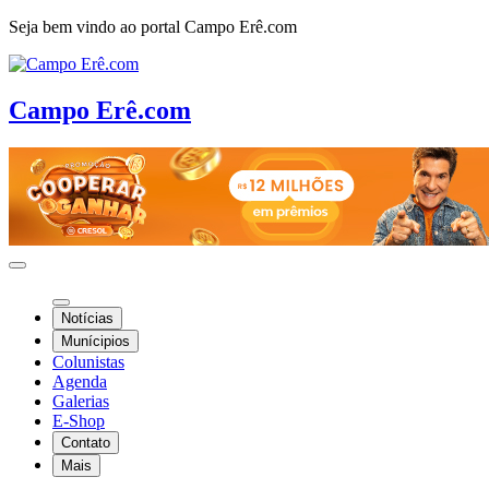
Seja bem vindo ao portal Campo Erê.com
Campo Erê.com
Notícias
Munícipios
Colunistas
Agenda
Galerias
E-Shop
Contato
Mais