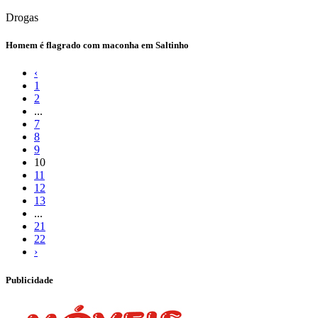
Drogas
​Homem é flagrado com maconha em Saltinho
‹
1
2
...
7
8
9
10
11
12
13
...
21
22
›
Publicidade