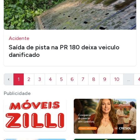
Acidente
Saída de pista na PR 180 deixa veiculo
danificado
‹
1
2
3
4
5
6
7
8
9
10
...
Publicidade