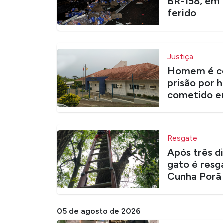
BR-158, em 
ferido
Justiça
Homem é co
prisão por h
cometido em
Resgate
Após três d
gato é resg
Cunha Porã
05 de agosto de 2026