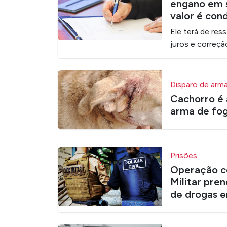
engano em s
valor é con
Ele terá de res
juros e correçã
Disparo de arm
Cachorro é 
arma de fog
Prisões
Operação con
Militar pren
de drogas 