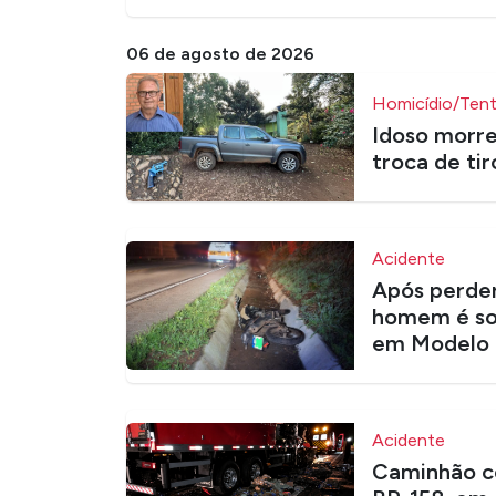
06 de agosto de 2026
Homicídio/Tent
Idoso morr
troca de tir
Acidente
Após perder
homem é so
em Modelo
Acidente
Caminhão co