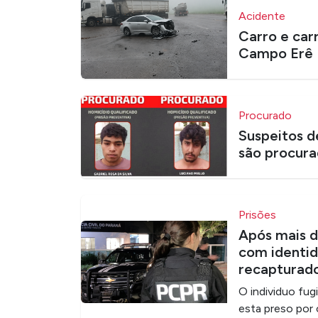
Acidente
Carro e car
Campo Erê
Procurado
Suspeitos d
são procurad
Prisões
Após mais d
com identid
recapturad
O individuo fug
esta preso por 