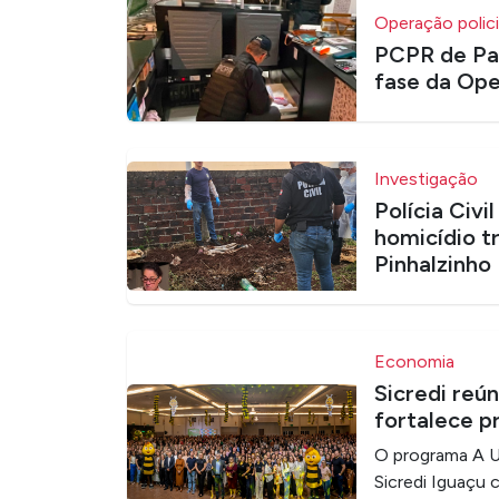
Operação polici
PCPR de Pat
fase da Ope
Investigação
Polícia Civi
homicídio t
Pinhalzinho
Economia
Sicredi reú
fortalece p
O programa A Un
Sicredi Iguaçu