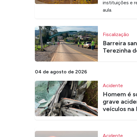
instituições e 
aula.
Fiscalização
Barreira san
Terezinha d
04 de agosto de 2026
Acidente
Homem é so
grave acide
veículos na
Acidente