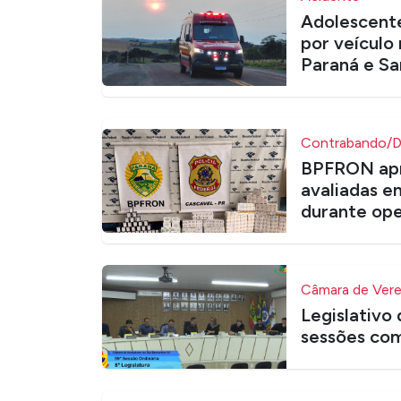
Adolescente
por veículo 
Paraná e Sa
Contrabando/
BPFRON apr
avaliadas e
durante ope
Câmara de Ver
Legislativo
sessões com